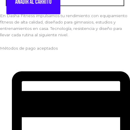
Añadir al carrito
En Dasha Fitness impulsamos tu rendimiento con equipamiento
fitness de alta calidad, diseñado para gimnasios, estudios y
entrenamientos en casa. Tecnología, resistencia y diseño para
llevar cada rutina al siguiente nivel.
Métodos de pago aceptados