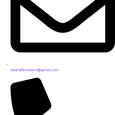
dashafitnessec@gmail.com