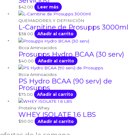
Servicios)
$
42.00
Leer más
QUEMADORES Y DEFINICIÓN
L-Carnitine de Prosupps 3000ml
$
38.00
Añadir al carrito
Bcca Aminoacidos
Prosupps Hydro BCAA (30 serv)
$
40.00
Añadir al carrito
Bcca Aminoacidos
PS Hydro BCAA (90 serv) de
Prosupps
$
75.00
Añadir al carrito
Proteína Whey
WHEY ISOLATE 1.6 LBS
$
50.00
Añadir al carrito
ofertas de la semana