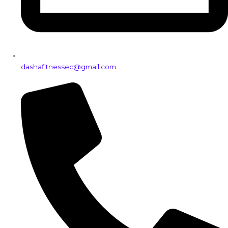
dashafitnessec@gmail.com