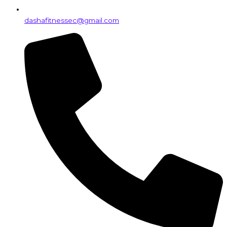
dashafitnessec@gmail.com