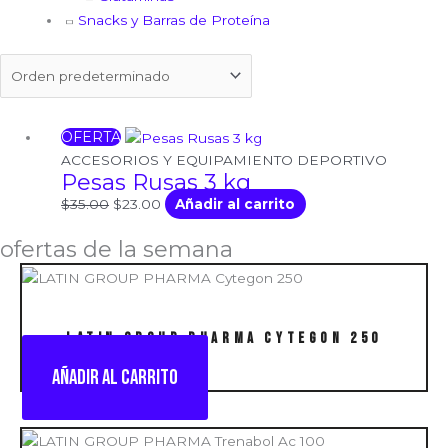
Snacks y Barras de Proteína
OFERTA
El
El
precio
precio
ACCESORIOS Y EQUIPAMIENTO DEPORTIVO
Pesas Rusas 3 kg
original
actual
era:
es:
$
35.00
$
23.00
Añadir al carrito
$35.00.
$23.00.
ofertas de la semana
LATIN GROUP PHARMA Cytegon 250
Añadir al carrito