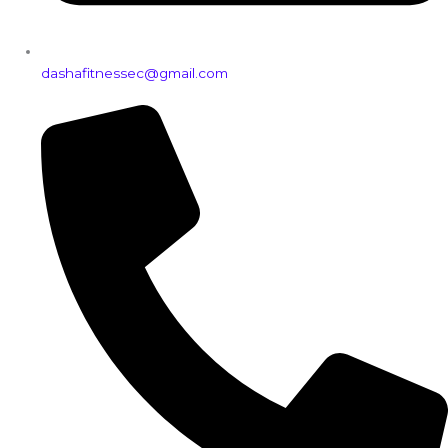
dashafitnessec@gmail.com