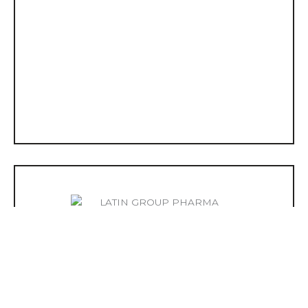
LATIN GROUP PHARMA Trenabol Ac
100