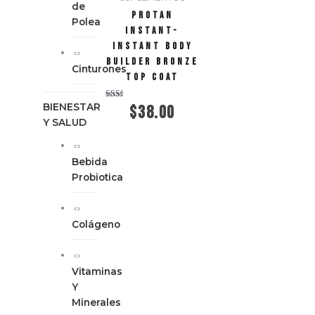
de
Protan
Polea
Instant-
Instant body
builder bronze
Cinturones
top coat
BIENESTAR
Valorado
$
38.00
con
Y SALUD
2.00
de 5
Añadir al carrito
Bebida
Probiotica
Colágeno
Vitaminas
Y
Minerales