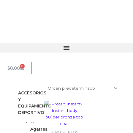
Ir
al
contenido
0
Cart
$
0.00
ACCESORIOS
Y
EQUIPAMIENTO
DEPORTIVO
Agarres
SUPLEMENTOS