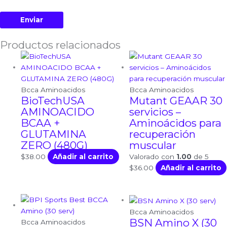
Productos relacionados
Bcca Aminoacidos
Bcca Aminoacidos
BioTechUSA
Mutant GEAAR 30
AMINOACIDO
servicios –
BCAA +
Aminoácidos para
GLUTAMINA
recuperación
ZERO (480G)
muscular
$
38.00
Añadir al carrito
Valorado con
1.00
de 5
$
36.00
Añadir al carrito
Bcca Aminoacidos
BSN Amino X (30
Bcca Aminoacidos