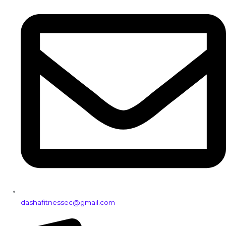
dashafitnessec@gmail.com