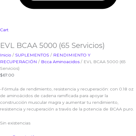
Cart
EVL BCAA 5000 (65 Servicios)
Inicio
/
SUPLEMENTOS
/
RENDIMIENTO Y
RECUPERACIÓN
/
Bcca Aminoacidos
/ EVL BCAA 5000 (65
Servicios)
$
67.00
-Fórmula de rendimiento, resistencia y recuperación: con 0.18 oz
de aminoácidos de cadena ramificada para apoyar la
construcción muscular magra y aumentar tu rendimiento,
resistencia y recuperación a través de la potencia de BCAA puro.
Sin existencias