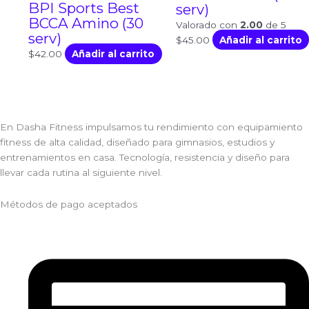
BPI Sports Best
serv)
BCCA Amino (30
Valorado con
2.00
de 5
serv)
$
45.00
Añadir al carrito
$
42.00
Añadir al carrito
En Dasha Fitness impulsamos tu rendimiento con equipamiento
fitness de alta calidad, diseñado para gimnasios, estudios y
entrenamientos en casa. Tecnología, resistencia y diseño para
llevar cada rutina al siguiente nivel.
Métodos de pago aceptados