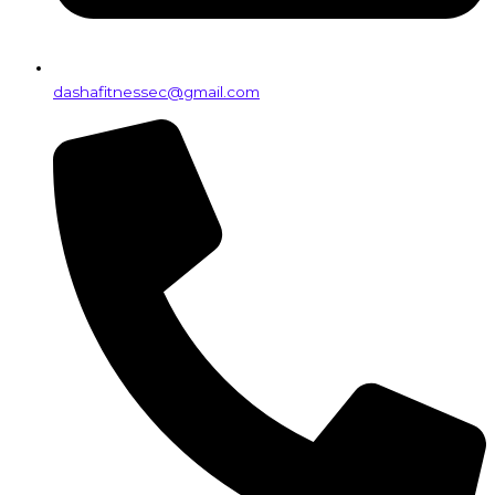
dashafitnessec@gmail.com