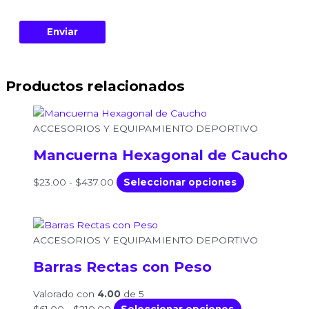
Productos relacionados
Rango
Este
de
producto
ACCESORIOS Y EQUIPAMIENTO DEPORTIVO
precios:
tiene
Mancuerna Hexagonal de Caucho
desde
múltiples
$23.00
variantes.
$
23.00
-
$
437.00
Seleccionar opciones
hasta
Las
$437.00
opciones
se
Rango
Este
pueden
de
producto
ACCESORIOS Y EQUIPAMIENTO DEPORTIVO
elegir
precios:
tiene
Barras Rectas con Peso
en
desde
múltiples
la
$61.00
variantes.
Valorado con
4.00
de 5
página
hasta
Las