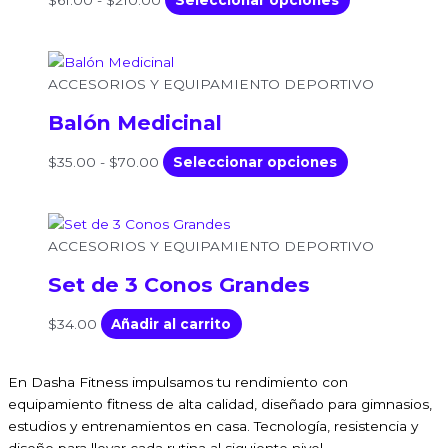
$
61.00
-
$
210.00
Seleccionar opciones
de
$210.00
opciones
producto
se
pueden
Rango
Este
elegir
de
producto
ACCESORIOS Y EQUIPAMIENTO DEPORTIVO
en
precios:
tiene
Balón Medicinal
la
desde
múltiples
página
$35.00
variantes.
$
35.00
-
$
70.00
Seleccionar opciones
de
hasta
Las
producto
$70.00
opciones
se
pueden
ACCESORIOS Y EQUIPAMIENTO DEPORTIVO
elegir
Set de 3 Conos Grandes
en
la
$
34.00
Añadir al carrito
página
de
producto
En Dasha Fitness impulsamos tu rendimiento con
equipamiento fitness de alta calidad, diseñado para gimnasios,
estudios y entrenamientos en casa. Tecnología, resistencia y
diseño para llevar cada rutina al siguiente nivel.