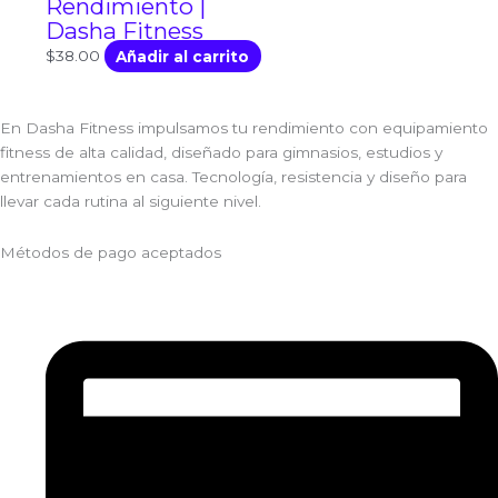
Rendimiento |
Dasha Fitness
$
38.00
Añadir al carrito
En Dasha Fitness impulsamos tu rendimiento con equipamiento
fitness de alta calidad, diseñado para gimnasios, estudios y
entrenamientos en casa. Tecnología, resistencia y diseño para
llevar cada rutina al siguiente nivel.
Métodos de pago aceptados