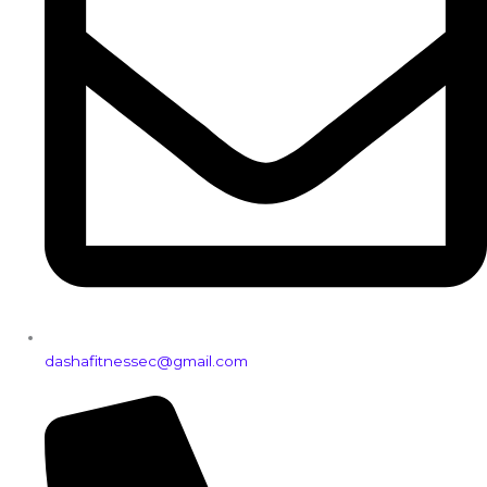
dashafitnessec@gmail.com