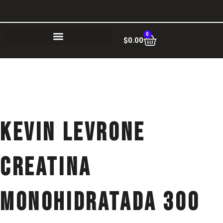
Ir
al
contenido
0
Cart
$
0.00
KEVIN LEVRONE
Creatina
Monohidratada 300