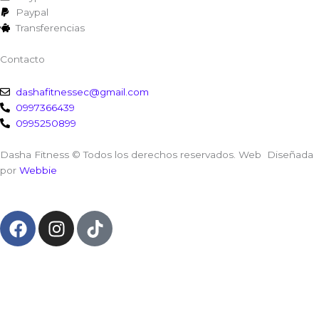
Paypal
Transferencias
Contacto
dashafitnessec@gmail.com
0997366439
0995250899
Dasha Fitness © Todos los derechos reservados. Web Diseñada
por
Webbie
F
I
T
a
n
i
c
s
k
e
t
t
b
a
o
o
g
k