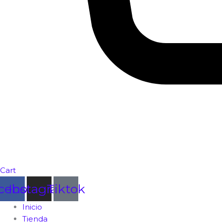
Cart
cebook
Instagram
Tiktok
Inicio
Tienda