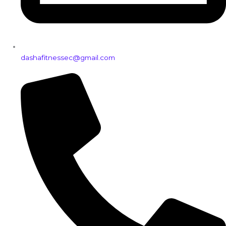
dashafitnessec@gmail.com