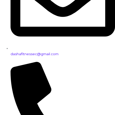
dashafitnessec@gmail.com