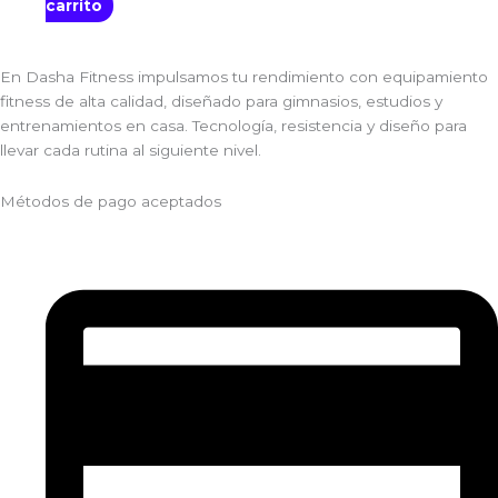
carrito
En Dasha Fitness impulsamos tu rendimiento con equipamiento
fitness de alta calidad, diseñado para gimnasios, estudios y
entrenamientos en casa. Tecnología, resistencia y diseño para
llevar cada rutina al siguiente nivel.
Métodos de pago aceptados