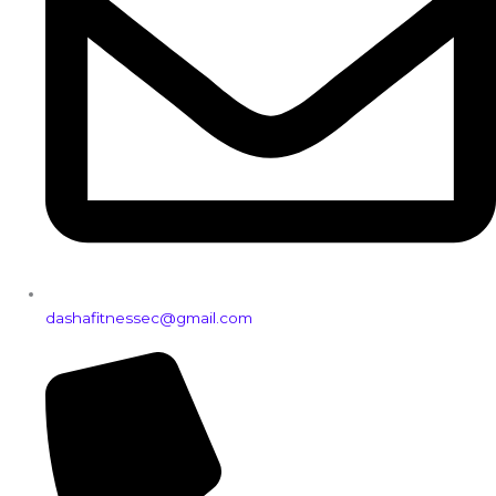
dashafitnessec@gmail.com