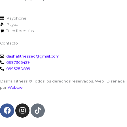
Payphone
Paypal
Transferencias
Contacto
dashafitnessec@gmail.com
0997366439
0995250899
Dasha Fitness © Todos los derechos reservados. Web Diseñada
por
Webbie
F
I
T
a
n
i
c
s
k