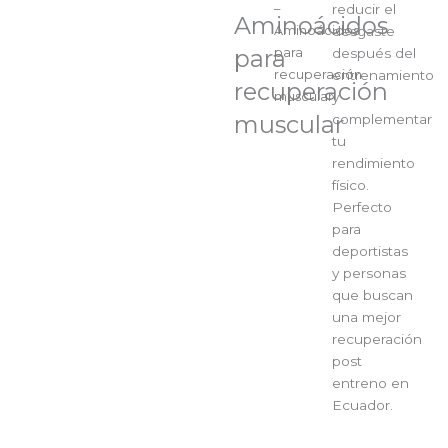
recu
–
reducir el
Aminoácidos
musc
Aminoácidos
desgaste
para
cant
para
después del
recuperación
entrenamiento
recuperación
muscular
y
muscular
complementar
tu
rendimiento
físico.
Perfecto
para
deportistas
y personas
que buscan
una mejor
recuperación
post
entreno en
Ecuador.