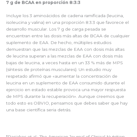
7 g de BCAA en proporción 8:3:3
Incluye los 3 aminoácidos de cadena ramificada (leucina,
isoleucina y valina) en una proporción 8:3:3 que favorece el
desarrollo muscular. Los 7 g de carga pesada se
encuentran entre las dosis más altas de BCAA de cualquier
suplemento de EAA. De hecho, múltiples estudios
demuestran que las mezclas de EAA con dosis más altas
de leucina superan a las mezclas de EAA con dosis más
bajas de leucina, a veces hasta en un 33 % más de MPS
(síntesis de proteínas musculares). Un estudio muy
respetado afirmó que «aumentar la concentración de
leucina en un suplemento de EAA consumido durante el
ejercicio en estado estable provoca una mayor respuesta
de MPS durante la recuperación». Aunque creemos que
todo esto es OBVIO, pensamos que debes saber que hay
una base científica seria detrás.
*Pasiakos et al.: The American Journal of Clinical Nutrition,