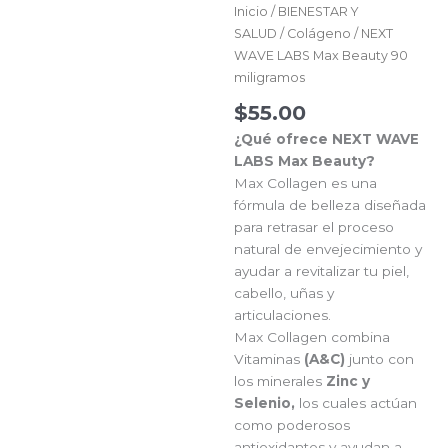
Inicio
/
BIENESTAR Y
SALUD
/
Colágeno
/ NEXT
WAVE LABS Max Beauty 90
miligramos
$
55.00
¿Qué ofrece NEXT WAVE
LABS Max Beauty?
Max Collagen es una
fórmula de belleza diseñada
para retrasar el proceso
natural de envejecimiento y
ayudar a revitalizar tu piel,
cabello, uñas y
articulaciones.
Max Collagen combina
Vitaminas
(A&C)
junto con
los minerales
Zinc y
Selenio,
los cuales actúan
como poderosos
antioxidantes y ayudan a