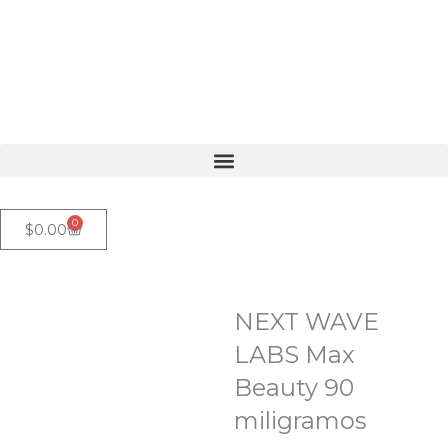
Ir
al
contenido
0
Cart
$
0.00
NEXT WAVE
LABS Max
Beauty 90
miligramos