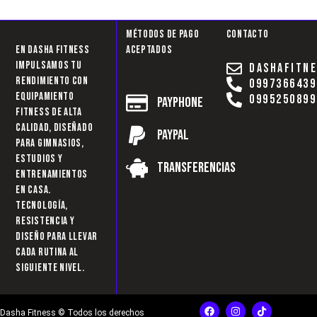
Métodos de pago
Contacto
En Dasha Fitness
aceptados
impulsamos tu
dashafitn
rendimiento con
0997366439
equipamiento
0995250899
Payphone
fitness de alta
calidad, diseñado
Paypal
para gimnasios,
estudios y
Transferencias
entrenamientos
en casa.
Tecnología,
resistencia y
diseño para llevar
cada rutina al
siguiente nivel.
F
I
T
Dasha Fitness © Todos los derechos
a
n
i