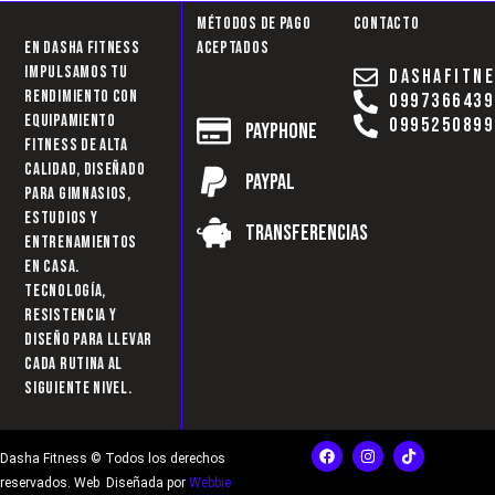
Métodos de pago
Contacto
En Dasha Fitness
aceptados
impulsamos tu
dashafitn
rendimiento con
0997366439
equipamiento
0995250899
Payphone
fitness de alta
calidad, diseñado
Paypal
para gimnasios,
estudios y
Transferencias
entrenamientos
en casa.
Tecnología,
resistencia y
diseño para llevar
cada rutina al
siguiente nivel.
F
I
T
Dasha Fitness © Todos los derechos
a
n
i
c
s
k
reservados. Web Diseñada por
Webbie
e
t
t