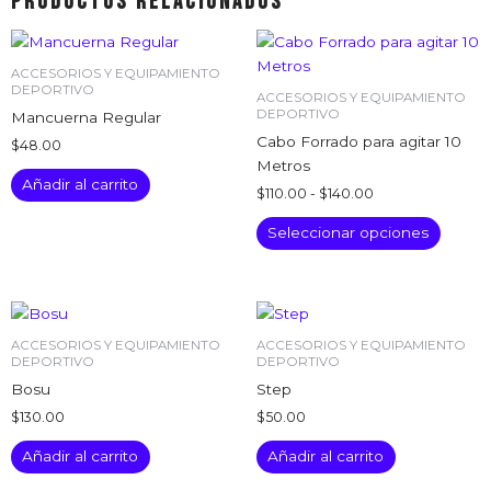
Productos relacionados
Rango
Este
de
produc
precios:
ACCESORIOS Y EQUIPAMIENTO
tiene
desde
DEPORTIVO
ACCESORIOS Y EQUIPAMIENTO
$110.00
múltipl
DEPORTIVO
Mancuerna Regular
hasta
variant
Cabo Forrado para agitar 10
$140.00
$
48.00
Las
Metros
Añadir al carrito
opcion
$
110.00
-
$
140.00
se
Seleccionar opciones
puede
elegir
en
la
página
ACCESORIOS Y EQUIPAMIENTO
ACCESORIOS Y EQUIPAMIENTO
de
DEPORTIVO
DEPORTIVO
produc
Bosu
Step
$
130.00
$
50.00
Añadir al carrito
Añadir al carrito