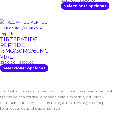
$
290.00
-
$
550.00
pueden
pue
Seleccionar opciones
elegir
eleg
en
en
Rango
Este
la
la
de
producto
página
pág
precios:
tiene
Peptides
de
de
TIRZEPATIDE
desde
múltiples
producto
pro
PEPTIDE
$300.00
variantes.
15MG/30MG/60MG
hasta
Las
VIAL
$650.00
opciones
se
$
300.00
-
$
650.00
pueden
Seleccionar opciones
elegir
en
la
página
En Dasha Fitness impulsamos tu rendimiento con equipamiento
de
fitness de alta calidad, diseñado para gimnasios, estudios y
producto
entrenamientos en casa. Tecnología, resistencia y diseño para
llevar cada rutina al siguiente nivel.