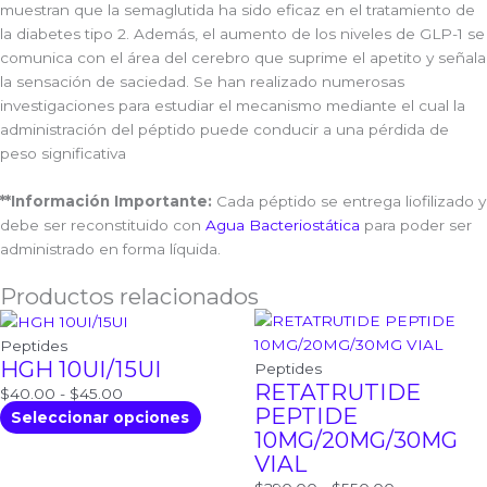
muestran que la semaglutida ha sido eficaz en el tratamiento de
la diabetes tipo 2. Además, el aumento de los niveles de GLP-1 se
comunica con el área del cerebro que suprime el apetito y señala
la sensación de saciedad. Se han realizado numerosas
investigaciones para estudiar el mecanismo mediante el cual la
administración del péptido puede conducir a una pérdida de
peso significativa
**Información Importante:
Cada péptido se entrega liofilizado y
debe ser reconstituido con
Agua Bacteriostática
para poder ser
administrado en forma líquida.
Productos relacionados
Rango
Este
Rango
Est
de
producto
de
pro
Peptides
HGH 10UI/15UI
precios:
tiene
precios:
tien
Peptides
RETATRUTIDE
desde
múltiples
desde
múlt
$
40.00
-
$
45.00
PEPTIDE
$40.00
variantes.
$290.00
vari
Seleccionar opciones
10MG/20MG/30MG
hasta
Las
hasta
Las
VIAL
$45.00
opciones
$550.00
opc
se
se