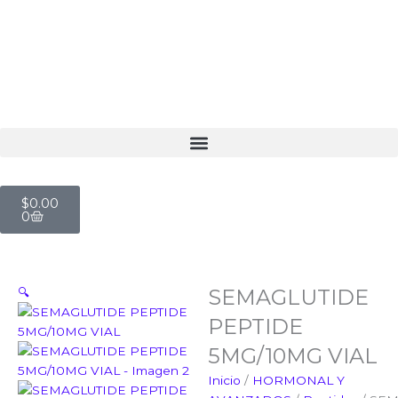
Ir
al
contenido
Cart
$
0.00
0
SEMAGLUTIDE
🔍
PEPTIDE
5MG/10MG VIAL
Inicio
/
HORMONAL Y