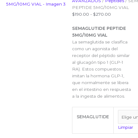
AVANZADOS
/
Peptides
/ SE
PEPTIDE 5MG/10MG VIAL
Rango
$
190.00
-
$
270.00
de
precios:
SEMAGLUTIDE PEPTIDE
desde
5MG/10MG VIAL
$190.00
La semaglutida se clasifica
hasta
como un agonista del
$270.00
receptor del péptido similar
al glucagón tipo 1 (GLP-1
RA). Estos compuestos
imitan la hormona GLP-1,
que normalmente se libera
en el intestino en respuesta
a la ingesta de alimentos.
SEMAGLUTIDE
PEPTIDE
SEMAGLUTIDE
5MG/10MG
Limpiar
VIAL
cantidad