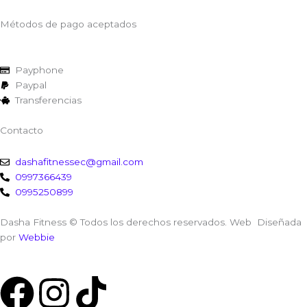
Métodos de pago aceptados
Payphone
Paypal
Transferencias
Contacto
dashafitnessec@gmail.com
0997366439
0995250899
Dasha Fitness © Todos los derechos reservados. Web Diseñada
por
Webbie
F
I
T