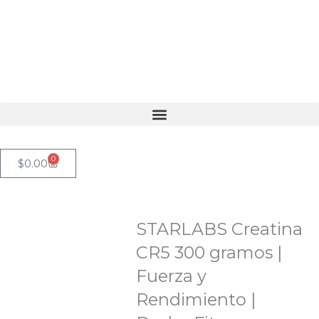
Ir
al
contenido
0
Cart
$
0.00
STARLABS Creatina
CR5 300 gramos |
Fuerza y
Rendimiento |