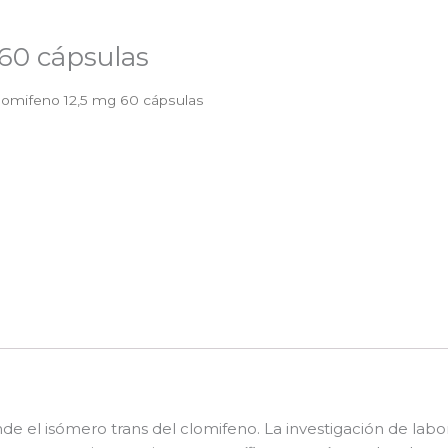
60 cápsulas
omifeno 12,5 mg 60 cápsulas
e el isómero trans del clomifeno. La investigación de lab