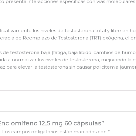
resenta interacciones específicas con vías moleculares en
ificativamente los niveles de testosterona total y libre e
 Terapia de Reemplazo de Testosterona (TRT) exógena, el e
s de testosterona baja (fatiga, baja libido, cambios de humor) 
da a normalizar los niveles de testosterona, mejorando la en
az para elevar la testosterona sin causar policitemia (aume
Enclomifeno 12,5 mg 60 cápsulas”
.
Los campos obligatorios están marcados con
*