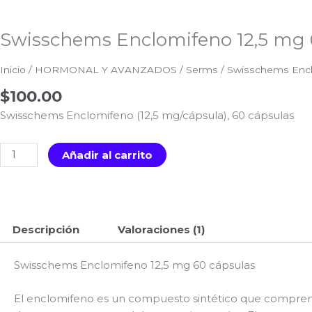
Swisschems Enclomifeno 12,5 mg 
Inicio
/
HORMONAL Y AVANZADOS
/
Serms
/ Swisschems Encl
$
100.00
Swisschems Enclomifeno (12,5 mg/cápsula), 60 cápsulas
Swisschems
Añadir al carrito
Enclomifeno
12,5
mg
60
Descripción
Valoraciones (1)
cápsulas
cantidad
Swisschems Enclomifeno 12,5 mg 60 cápsulas
El enclomifeno es un compuesto sintético que comprend