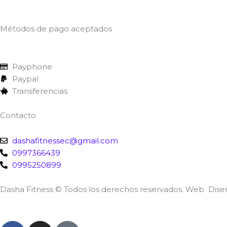
Métodos de pago aceptados
Payphone
Paypal
Transferencias
Contacto
dashafitnessec@gmail.com
0997366439
0995250899
Dasha Fitness © Todos los derechos reservados. Web Dis
F
I
T