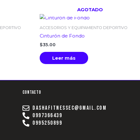
AGOTADO
DEPORTIVO
ACCESORIOS Y EQUIPAMIENTO DEPORTIVO
Cinturón de Fondo
$
35.00
Leer más
Contacto
dashafitnessec@gmail.com
0997366439
0995250899