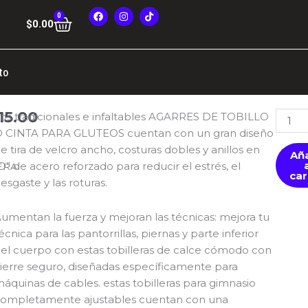
F
I
T
0
Cart
a
n
i
$
0.00
c
s
k
e
t
t
b
a
o
o
g
k
o
r
to
k
a
m
15.00
TOBI
os tradicionales e infaltables AGARRES DE TOBILLO
/CINT
 CINTA PARA GLUTEOS cuentan con un gran diseño
PARA
e tira de velcro ancho, costuras dobles y anillos en
Añ
GLUT
D” de acero reforzado para reducir el estrés, el
ERA
car
canti
esgaste y las roturas.
umentan la fuerza y mejoran las técnicas: mejora tu
écnica para las pantorrillas, piernas y parte inferior
el cuerpo con estas tobilleras de calce cómodo con
ierre seguro, diseñadas específicamente para
áquinas de cables. estas tobilleras para gimnasio
ompletamente ajustables cuentan con una