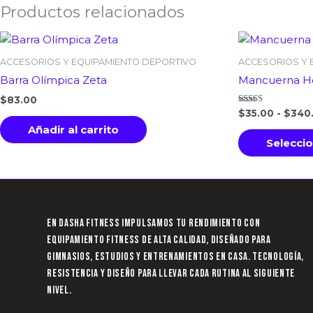
Productos relacionados
ACCESORIOS Y EQUIPAMIENTO DEPORTIVO
ACCESORIOS Y 
Barra Olímpica Zeta
Mancuerna He
$
83.00
Valorado
$
35.00
-
$
340
con
Añadir al carrito
5.00
de 5
Selecci
En Dasha Fitness impulsamos tu rendimiento con
equipamiento fitness de alta calidad, diseñado para
gimnasios, estudios y entrenamientos en casa. Tecnología,
resistencia y diseño para llevar cada rutina al siguiente
nivel.