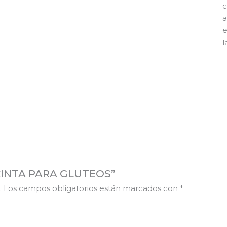
c
a
e
l
 /CINTA PARA GLUTEOS”
.
Los campos obligatorios están marcados con
*