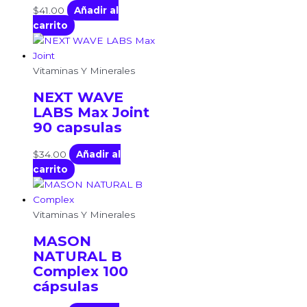
$
41.00
Añadir al
carrito
Vitaminas Y Minerales
NEXT WAVE
LABS Max Joint
90 capsulas
$
34.00
Añadir al
carrito
Vitaminas Y Minerales
MASON
NATURAL B
Complex 100
cápsulas