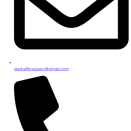
dashafitnessec@gmail.com