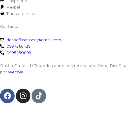
Payphone
Paypal
Transferencias
Contacto
dashafitnessec@gmail.com
0997366439
0995250899
Dasha Fitness © Todos los derechos reservados. Web Diseñada
por
Webbie
F
I
T
a
n
i
c
s
k
e
t
t
b
a
o
o
g
k