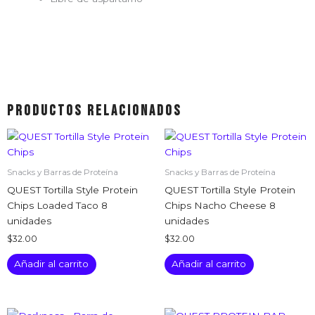
Productos relacionados
Snacks y Barras de Proteína
Snacks y Barras de Proteína
QUEST Tortilla Style Protein
QUEST Tortilla Style Protein
Chips Loaded Taco 8
Chips Nacho Cheese 8
unidades
unidades
$
32.00
$
32.00
Añadir al carrito
Añadir al carrito