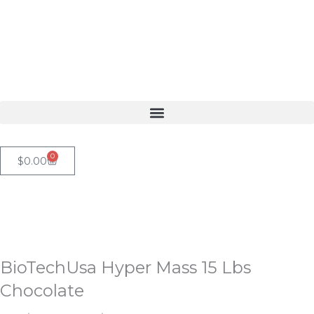
Ir
al
contenido
0
Cart
$
0.00
BioTechUsa Hyper Mass 15 Lbs
Chocolate