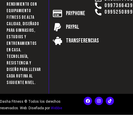
rendimiento con
0997366439
equipamiento
0995250899
Payphone
fitness de alta
calidad, diseñado
Paypal
para gimnasios,
estudios y
Transferencias
entrenamientos
en casa.
Tecnología,
resistencia y
diseño para llevar
cada rutina al
siguiente nivel.
F
I
T
Dasha Fitness © Todos los derechos
a
n
i
c
s
k
reservados. Web Diseñada por
Webbie
e
t
t
b
a
o
o
g
k
o
r
k
a
m