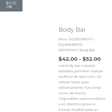
$
0.00
0
Body Bar
Inicio
/
ACCESORIOS Y
EQUIPAMIENTO
DEPORTIVO
/ Body Bar
Ran
$
42.00
-
$
52.00
de
Las body bar o barras
prec
lastradas permiten realizar
des
multitud de ejercicios. Se
$42
utilizan tanto para
has
entrenamiento funcional
$52
como de fuerza.
Disponibles varios modelos
y en distintos pesos e
incluso mueble para su