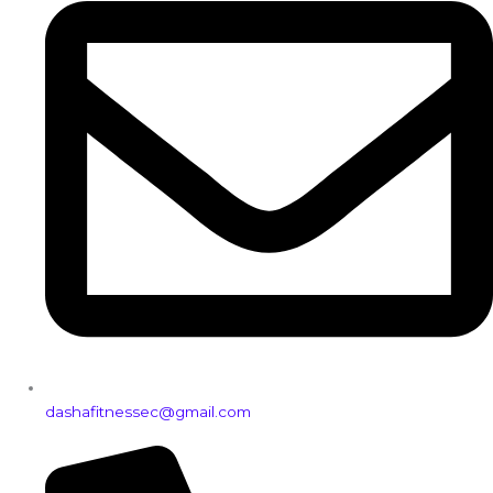
dashafitnessec@gmail.com