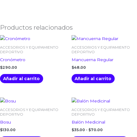
Productos relacionados
ACCESORIOS Y EQUIPAMIENTO
ACCESORIOS Y EQUIPAMIENTO
DEPORTIVO
DEPORTIVO
Cronómetro
Mancuerna Regular
$
290.00
$
48.00
Añadir al carrito
Añadir al carrito
Rango
Est
de
pro
precios:
ACCESORIOS Y EQUIPAMIENTO
ACCESORIOS Y EQUIPAMIENTO
tien
desde
DEPORTIVO
DEPORTIVO
$35.00
múlt
Bosu
Balón Medicinal
hasta
vari
$70.00
$
130.00
$
35.00
-
$
70.00
Las