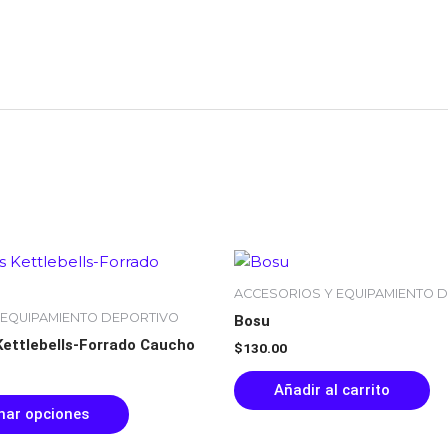
Rango
Este
de
producto
precios:
ACCESORIOS Y EQUIPAMIENTO 
tiene
desde
 EQUIPAMIENTO DEPORTIVO
Bosu
$12.00
múltiples
hasta
ettlebells-Forrado Caucho
$
130.00
variantes.
$82.00
Las
Añadir al carrito
opciones
nar opciones
se