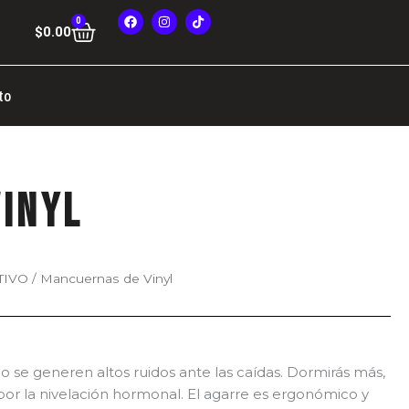
F
I
T
0
Cart
a
n
i
$
0.00
c
s
k
e
t
t
b
a
o
o
g
k
o
r
to
k
a
m
inyl
TIVO
/ Mancuernas de Vinyl
ango
e
recios:
no se generen altos ruidos ante las caídas. Dormirás más,
esde
 por la nivelación hormonal. El agarre es ergonómico y