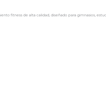
pueden
elegir
en
o fitness de alta calidad, diseñado para gimnasios, estudi
la
página
de
producto