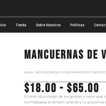
nicio
Tienda
Sobre Nosotros
Políticas
Contac
Mancuernas de V
Inicio
/
ACCESORIOS Y EQUIPAMIENTO DEPOR
R
$
18.00
-
$
65.00
d
p
El vinilo la protege de los golpes y hace que 
d
normalizarás la tensión arterial y tu glucemia