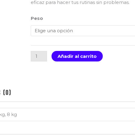
$
eficaz para hacer tus rutinas sin problemas.
h
$
Mancuernas
Peso
de
Vinyl
cantidad
Añadir al carrito
 (0)
 kg, 8 kg