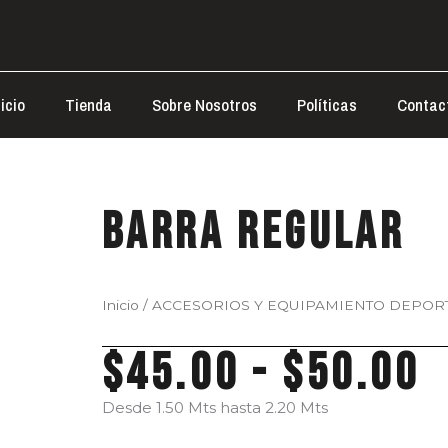
nicio
Tienda
Sobre Nosotros
Políticas
Contac
Barra Regular
Inicio
/
ACCESORIOS Y EQUIPAMIENTO DEPOR
R
$
45.00
-
$
50.00
d
p
Desde 1.50 Mts hasta 2.20 Mts
d