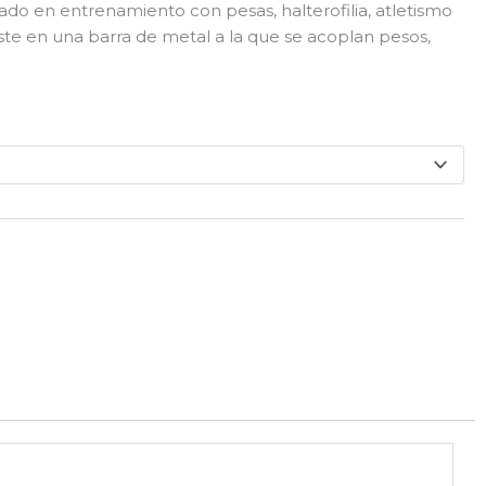
45.00
o en entrenamiento con pesas, halterofilia, atletismo
asta
ste en una barra de metal a la que se acoplan pesos,
50.00