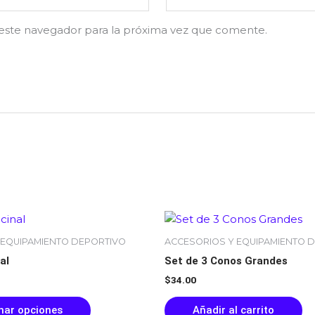
este navegador para la próxima vez que comente.
Rango
Este
de
producto
precios:
 EQUIPAMIENTO DEPORTIVO
ACCESORIOS Y EQUIPAMIENTO 
tiene
desde
al
Set de 3 Conos Grandes
$35.00
múltiples
hasta
$
34.00
variantes.
$70.00
Las
nar opciones
Añadir al carrito