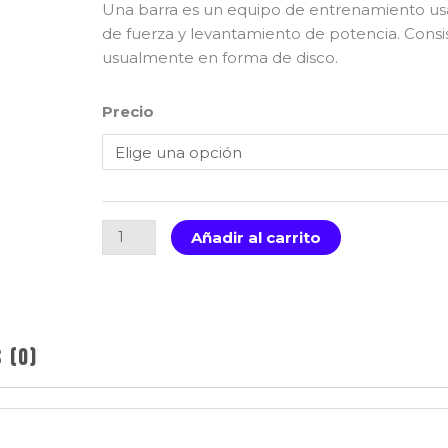
$
Una barra es un equipo de entrenamiento usad
h
de fuerza y levantamiento de potencia. Consi
$
usualmente en forma de disco.
Barra
Precio
Regular
cantidad
Añadir al carrito
 (0)