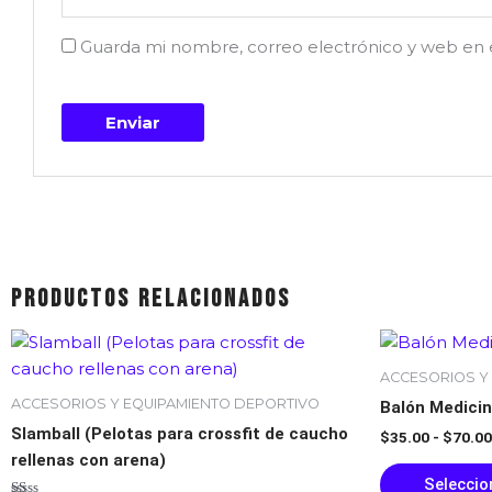
Guarda mi nombre, correo electrónico y web en 
Productos relacionados
Rango
Este
de
producto
precios:
ACCESORIOS Y
tiene
desde
ACCESORIOS Y EQUIPAMIENTO DEPORTIVO
Balón Medicin
$28.00
múltiples
hasta
Slamball (Pelotas para crossfit de caucho
$
35.00
-
$
70.00
variantes.
$55.00
rellenas con arena)
Las
Seleccio