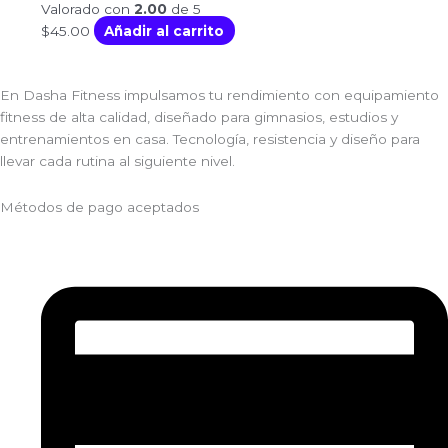
Valorado con
2.00
de 5
$
45.00
Añadir al carrito
En Dasha Fitness impulsamos tu rendimiento con equipamiento
fitness de alta calidad, diseñado para gimnasios, estudios y
entrenamientos en casa. Tecnología, resistencia y diseño para
llevar cada rutina al siguiente nivel.
Métodos de pago aceptados