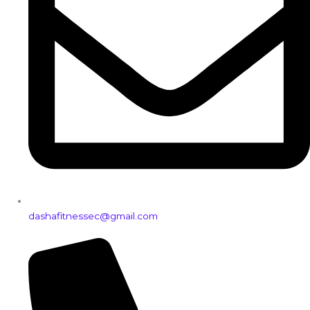
dashafitnessec@gmail.com