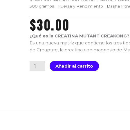
300 gramos | Fuerza y Rendimiento | Dasha Fitn
$
30.00
¿Qué es la CREATINA MUTANT CREAKONG?
Es una nueva matriz que contiene los tres tip
de Creapure, la creatina con magnesio de Magn
CREATINA
Añadir al carrito
MUTANT
CREAKONG
300
gramos
|
Fuerza
y
Rendimiento
|