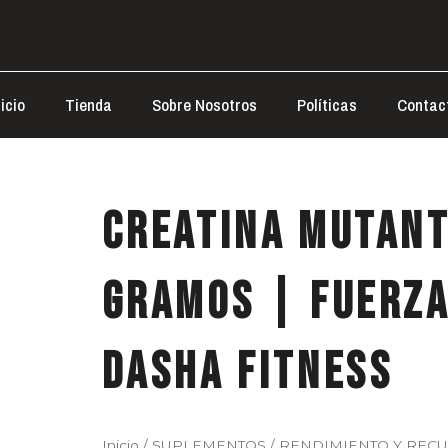
nicio
Tienda
Sobre Nosotros
Políticas
Contac
CREATINA MUTANT
gramos | Fuerza
Dasha Fitness
Inicio
/
SUPLEMENTOS
/
RENDIMIENTO Y REC