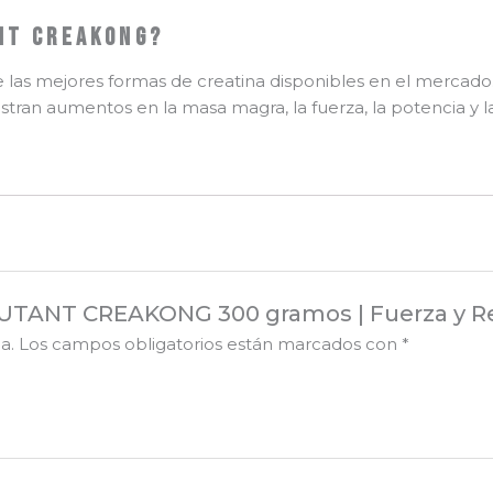
Dasha
NT CREAKONG?
Fitness
cantidad
 las mejores formas de creatina disponibles en el mercado
ran aumentos en la masa magra, la fuerza, la potencia y l
MUTANT CREAKONG 300 gramos | Fuerza y Re
a.
Los campos obligatorios están marcados con
*