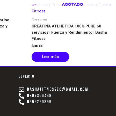
AGOTADO
Creatinas
atine
za y
CREATINA ATLHETICA 100% PURE 60
servicios | Fuerza y Rendimiento | Dasha
Fitness
$
30.00
Leer más
Contacto
dashafitnessec@gmail.com
0997366439
0995250899