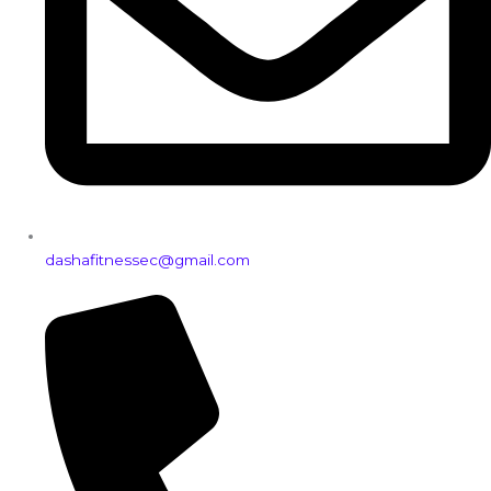
dashafitnessec@gmail.com