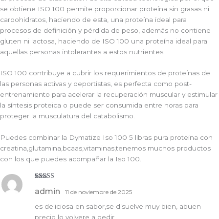
se obtiene ISO 100 permite proporcionar proteína sin grasas ni
carbohidratos, haciendo de esta, una proteína ideal para
procesos de definición y pérdida de peso, además no contiene
gluten ni lactosa, haciendo de ISO 100 una proteína ideal para
aquellas personas intolerantes a estos nutrientes.
ISO 100 contribuye a cubrir los requerimientos de proteínas de
las personas activas y deportistas, es perfecta como post-
entrenamiento para acelerar la recuperación muscular y estimular
la síntesis proteica o puede ser consumida entre horas para
proteger la musculatura del catabolismo.
Puedes combinar la Dymatize Iso 100 5 libras pura proteina con
creatina,glutamina,bcaas,vitaminas,tenemos muchos productos
con los que puedes acompañar la Iso 100.
Valorado
admin
11 de noviembre de 2025
con
5
de 5
es deliciosa en sabor,se disuelve muy bien, abuen
precio lo volvere a pedir