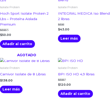
Isolate Protein
Isolate Protein
Hoch Sport Isolate Protein 2
INTEGRAL MEDICA Iso Blend
Lbs – Proteína Aislada
2 libras
Premium
Valorado
$
43.00
con
Valorado con
2.00
$
50.00
5.00
de 5
Leer más
de 5
Añadir al carrito
AGOTADO
Isolate Protein
Isolate Protein
Carnivor Isolate de 8 Libras
BPI ISO HD 4,9 libras
$
138.00
Valorado
$
120.00
con
Leer más
2.50
de 5
Añadir al carrito