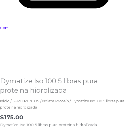
Cart
Dymatize
Iso
100
5
libras
pura
proteina
hidrolizada
Dymatize Iso 100 5 libras pura
cantidad
proteina hidrolizada
Inicio
/
SUPLEMENTOS
/
Isolate Protein
/ Dymatize Iso 100 5 libras pura
proteina hidrolizada
$
175.00
Dymatize Iso 100 5 libras pura proteina hidrolizada