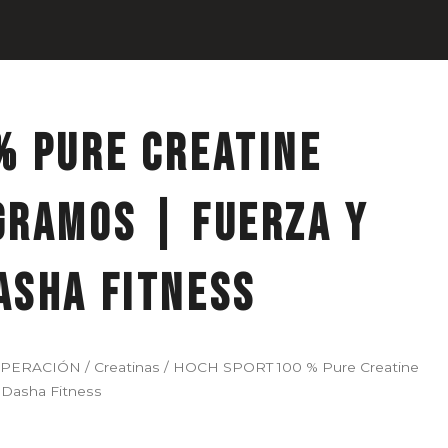
% Pure Creatine
gramos | Fuerza y
asha Fitness
UPERACIÓN
/
Creatinas
/ HOCH SPORT 100 % Pure Creatine
 Dasha Fitness