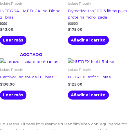
Isolate Protein
Isolate Protein
INTEGRAL MEDICA Iso Blend
Dymatize Iso 100 5 libras pura
2 libras
proteina hidrolizada
Valorado
Valorado con
$
43.00
$
175.00
con
5.00
2.00
de 5
de 5
Leer más
Añadir al carrito
AGOTADO
Isolate Protein
Isolate Protein
Carnivor Isolate de 8 Libras
NUTREX Isofit 5 libras
$
138.00
$
125.00
Leer más
Añadir al carrito
En Dasha Fitness impulsamos tu rendimiento con equipamiento