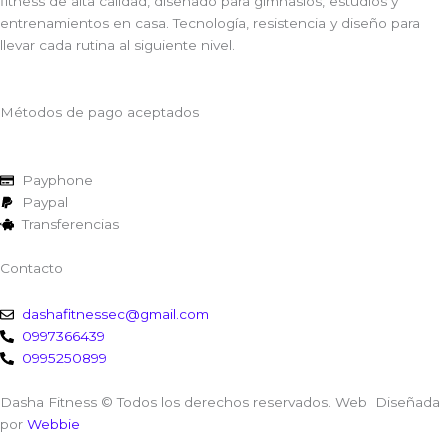
fitness de alta calidad, diseñado para gimnasios, estudios y
entrenamientos en casa. Tecnología, resistencia y diseño para
llevar cada rutina al siguiente nivel.
Métodos de pago aceptados
Payphone
Paypal
Transferencias
Contacto
dashafitnessec@gmail.com
0997366439
0995250899
Dasha Fitness © Todos los derechos reservados. Web Diseñada
por
Webbie