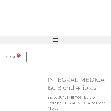
Ir
al
contenido
0
Cart
$
0.00
INTEGRAL MEDICA
Iso Blend 4 libras
Inicio
/
SUPLEMENTOS
/
Isolate
Protein
/ INTEGRAL MEDICA Iso Blend
4 libras