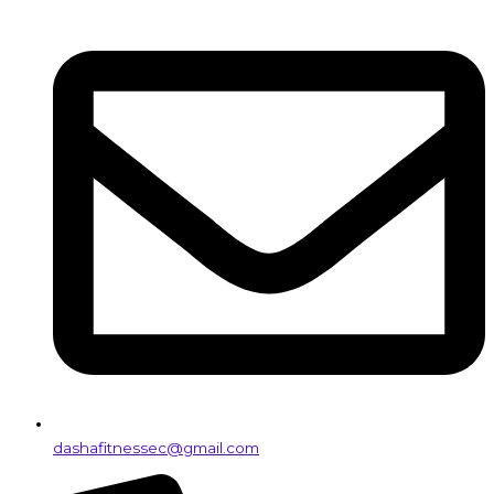
dashafitnessec@gmail.com