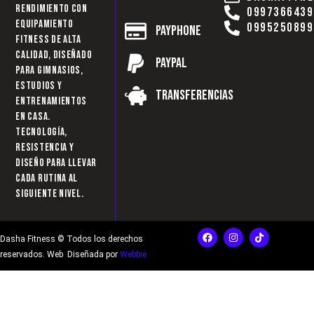
rendimiento con
0997366439
equipamiento
0995250899
Payphone
fitness de alta
calidad, diseñado
Paypal
para gimnasios,
estudios y
Transferencias
entrenamientos
en casa.
Tecnología,
resistencia y
diseño para llevar
cada rutina al
siguiente nivel.
F
I
T
Dasha Fitness © Todos los derechos
a
n
i
c
s
k
reservados. Web Diseñada por
Webbie
e
t
t
b
a
o
o
g
k
o
r
k
a
m