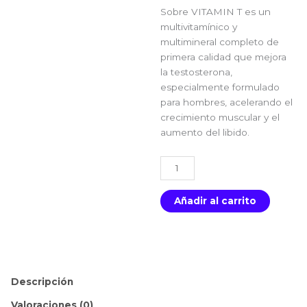
Sobre VITAMIN T es un
multivitamínico y
multimineral completo de
primera calidad que mejora
la testosterona,
especialmente formulado
para hombres, acelerando el
crecimiento muscular y el
aumento del libido.
MUSCLEMEDS
Vitamina
T
Añadir al carrito
90
cápsulas
cantidad
Descripción
Valoraciones (0)