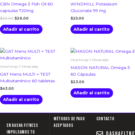
CBN Omega 3 Fish Oil 60
WINDMILL Potassium
capsulas 720mg
Gluconate 99 mg
$
30.00
$
26.00
$
25.00
Añadir al carrito
Añadir al carrito
Vitaminas Y Minerales
Vitaminas Y Minerales
MASON NATURAL Omega-3
GAT Mens MULTI + TEST
60 Cápsulas
Multivitamínico 60 tabletas
$
23.00
$
43.00
Añadir al carrito
Añadir al carrito
Métodos de pago
Contacto
En Dasha Fitness
aceptados
impulsamos tu
dashafitn