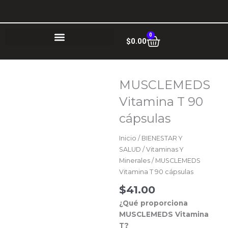
Ir
al
contenido
0
Cart
$
0.00
MUSCLEMEDS
Vitamina T 90
cápsulas
Inicio
/
BIENESTAR Y
SALUD
/
Vitaminas Y
Minerales
/ MUSCLEMEDS
Vitamina T 90 cápsulas
$
41.00
¿Qué proporciona
MUSCLEMEDS Vitamina
T?