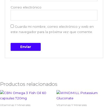
Correo electrónico
Guarda mi nombre, correo electrónico y web en
este navegador para la próxima vez que comente.
Productos relacionados
El
El
precio
precio
original
actual
era:
es:
Vitaminas Y Minerales
Vitaminas Y Minerales
$30.00.
$26.00.