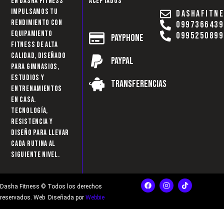
En Dasha Fitness
aceptados
impulsamos tu
dashafitn
rendimiento con
0997366439
equipamiento
0995250899
Payphone
fitness de alta
calidad, diseñado
Paypal
para gimnasios,
estudios y
Transferencias
entrenamientos
en casa.
Tecnología,
resistencia y
diseño para llevar
cada rutina al
siguiente nivel.
F
I
T
Dasha Fitness © Todos los derechos
a
n
i
c
s
k
reservados. Web Diseñada por
Webbie
e
t
t
b
a
o
o
g
k
o
r