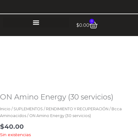
Ir
al
contenido
0
Cart
$
0.00
ON Amino Energy (30 servicios)
Inicio
/
SUPLEMENTOS
/
RENDIMIENTO Y RECUPERACIÓN
/
Bcca
Aminoacidos
/ ON Amino Energy (30 servicios)
$
40.00
Sin existencias