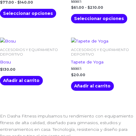
variantes.
vari
$140.00
$210.00
$
77.00
-
$
140.00
Las
Las
Valorado
$
61.00
-
$
210.00
con
Seleccionar opciones
opciones
opc
4.00
de 5
Seleccionar opciones
se
se
pueden
pue
elegir
eleg
en
en
la
la
ACCESORIOS Y EQUIPAMIENTO
ACCESORIOS Y EQUIPAMIENTO
página
pág
DEPORTIVO
DEPORTIVO
de
de
Bosu
Tapete de Yoga
producto
pro
$
130.00
Valorado
$
20.00
con
Añadir al carrito
4.00
de 5
Añadir al carrito
En Dasha Fitness impulsamos tu rendimiento con equipamiento
fitness de alta calidad, diseñado para gimnasios, estudios y
entrenamientos en casa. Tecnología, resistencia y diseño para