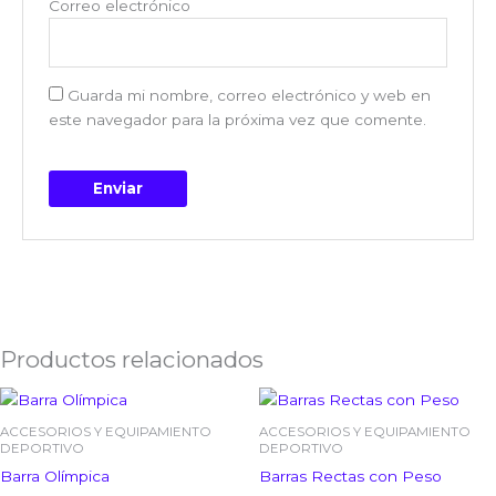
Correo electrónico
Guarda mi nombre, correo electrónico y web en
este navegador para la próxima vez que comente.
Productos relacionados
Rango
Rango
Este
Est
de
de
producto
pro
precios:
precios:
ACCESORIOS Y EQUIPAMIENTO
ACCESORIOS Y EQUIPAMIENTO
tiene
tien
desde
desde
DEPORTIVO
DEPORTIVO
$77.00
$61.00
múltiples
múlt
Barra Olímpica
Barras Rectas con Peso
hasta
hasta