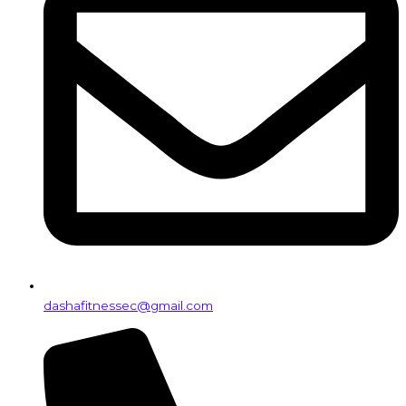
dashafitnessec@gmail.com