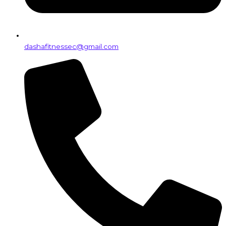
dashafitnessec@gmail.com