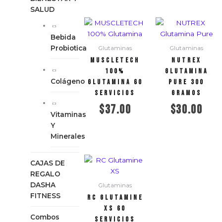
SALUD
Bebida
Probiotica
Glutaminas
Glutaminas
MUSCLETECH
NUTREX
100%
Glutamina
Colágeno
Glutamina 60
Pure 300
servicios
gramos
$
37.00
$
30.00
Vitaminas
Y
Añadir al carrito
Añadir al carrito
Minerales
CAJAS DE
REGALO
DASHA
Glutaminas
FITNESS
RC Glutamine
XS 60
Combos
servicios