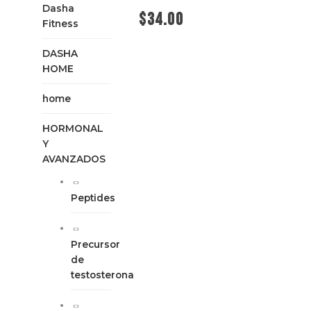
Dasha
$
34.00
Fitness
DASHA
Añadir al carrito
HOME
home
HORMONAL
Y
AVANZADOS
Peptides
Precursor
de
testosterona