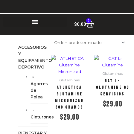
Ir
al
contenido
0
Cart
$
0.00
ACCESORIOS
Y
EQUIPAMIENTO
DEPORTIVO
Glutaminas
Glutaminas
GAT L-
Agarres
ATLHETICA
Glutamine 60
de
Glutamine
Servicios
Polea
Micronized
$
29.00
300 gramos
$
29.00
Cinturones
Añadir al carrito
Añadir al carrito
BIENESTAR Y