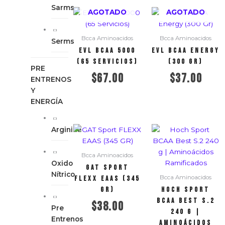
Sarms
AGOTADO
AGOTADO
Bcca Aminoacidos
Bcca Aminoacidos
Serms
EVL BCAA 5000
EVL BCAA Energy
(65 Servicios)
(300 Gr)
PRE
$
67.00
$
37.00
ENTRENOS
Y
ENERGÍA
Leer más
Leer más
Arginina
Bcca Aminoacidos
Oxido
GAT Sport
Nítrico
Bcca Aminoacidos
FLEXX EAAS (345
GR)
Hoch Sport
BCAA Best S.2
$
38.00
Pre
240 g |
Entrenos
Aminoácidos