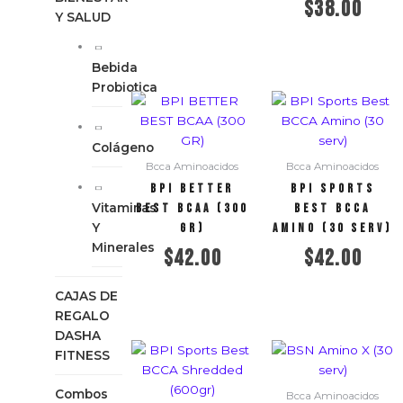
$
38.00
Y SALUD
Añadir al carrito
Bebida
Probiotica
Colágeno
Bcca Aminoacidos
Bcca Aminoacidos
BPI BETTER
BPI Sports
Vitaminas
BEST BCAA (300
Best BCCA
Y
GR)
Amino (30 serv)
Minerales
$
42.00
$
42.00
CAJAS DE
Añadir al carrito
Añadir al carrito
REGALO
DASHA
FITNESS
Combos
Bcca Aminoacidos