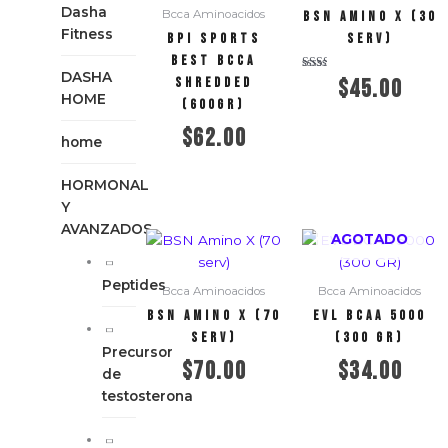
Dasha
Bcca Aminoacidos
BSN Amino X (30
Fitness
BPI Sports
serv)
Best BCCA
DASHA
Valorado
$
45.00
Shredded
con
HOME
2.00
(600gr)
de 5
$
62.00
Añadir al carrito
home
HORMONAL
Añadir al carrito
Y
AVANZADOS
AGOTADO
Peptides
Bcca Aminoacidos
Bcca Aminoacidos
BSN Amino X (70
EVL BCAA 5000
serv)
(300 GR)
Precursor
$
70.00
$
34.00
de
testosterona
Añadir al carrito
Leer más