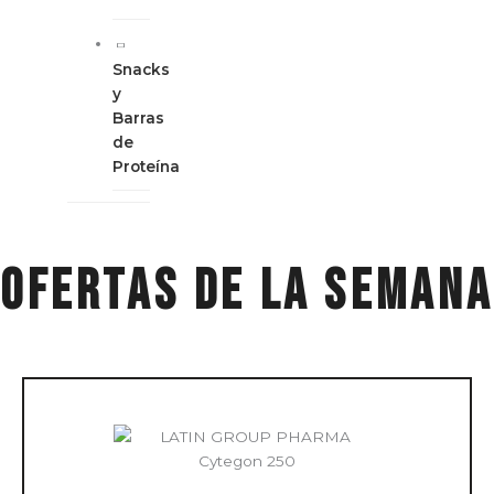
Snacks
y
Barras
de
Proteína
ofertas de la semana