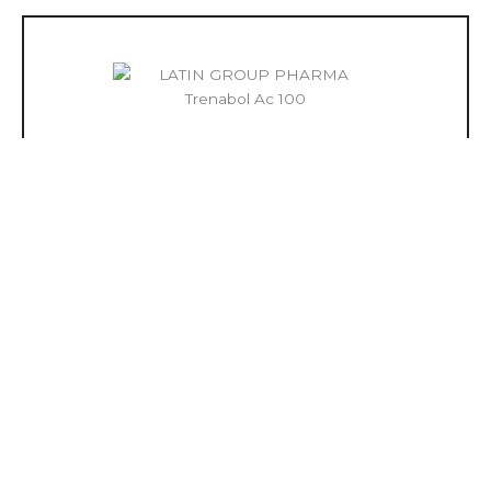
LATIN GROUP PHARMA Trenabol Ac
100
Añadir al carrito