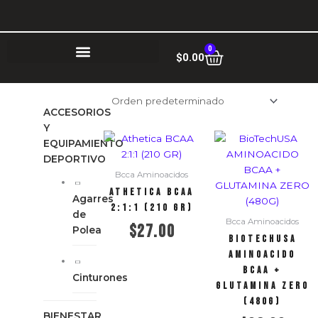
Ir
al
contenido
0
Cart
$
0.00
ACCESORIOS
Y
EQUIPAMIENTO
DEPORTIVO
Bcca Aminoacidos
Athetica BCAA
Agarres
2:1:1 (210 GR)
de
Bcca Aminoacidos
$
27.00
Polea
BioTechUSA
AMINOACIDO
Añadir al carrito
BCAA +
Cinturones
GLUTAMINA ZERO
(480G)
BIENESTAR