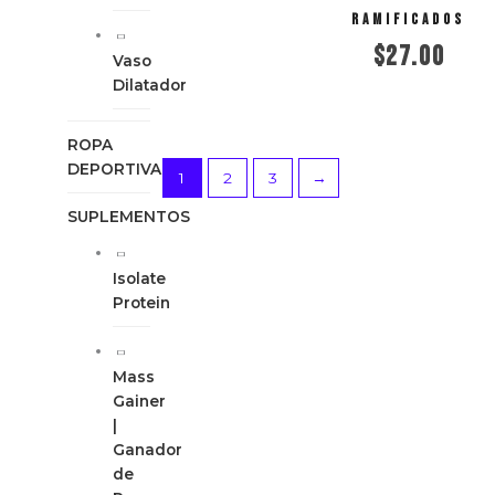
Añadir al carrito
Ramificados
$
27.00
Vaso
Dilatador
Añadir al carrito
ROPA
DEPORTIVA
1
2
3
→
SUPLEMENTOS
Isolate
Protein
Mass
Gainer
|
Ganador
de