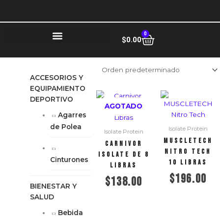
Ir
al
contenido
0
Cart
$
0.00
ACCESORIOS Y
EQUIPAMIENTO
DEPORTIVO
AGOTADO
Agarres
de Polea
Isolate Protein
Isolate Protein
MUSCLETECH
Carnivor
Nitro Tech
Isolate de 8
Cinturones
10 libras
Libras
$
196.00
$
138.00
BIENESTAR Y
SALUD
Añadir al carrito
Leer más
Bebida