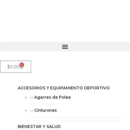
Ir
al
contenido
0
Cart
$
0.00
ACCESORIOS Y EQUIPAMIENTO DEPORTIVO
Agarres de Polea
Cinturones
BIENESTAR Y SALUD