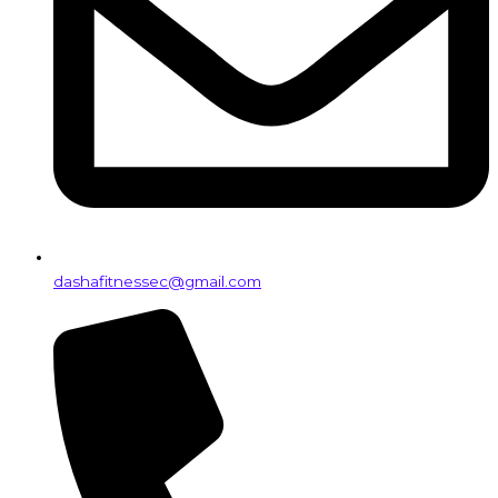
dashafitnessec@gmail.com