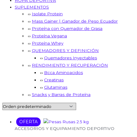
ROPA DEPORTIVA
SUPLEMENTOS
Isolate Protein
Mass Gainer | Ganador de Peso Ecuador
Proteína con Quemador de Grasa
Proteína Vegana
Proteína Whey
QUEMADORES Y DEFINICIÓN
Quemadores Inyectables
RENDIMIENTO Y RECUPERACIÓN
Bcca Aminoacidos
Creatinas
Glutaminas
Snacks y Barras de Proteína
OFERTA
El
El
precio
precio
ACCESORIOS Y EQUIPAMIENTO DEPORTIVO
original
actual