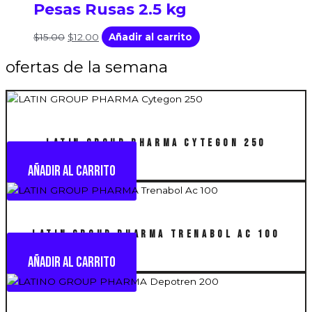
Pesas Rusas 2.5 kg
era:
es:
$15.00.
$12.00.
$
15.00
$
12.00
Añadir al carrito
ofertas de la semana
LATIN GROUP PHARMA Cytegon 250
Añadir al carrito
LATIN GROUP PHARMA Trenabol Ac 100
Añadir al carrito