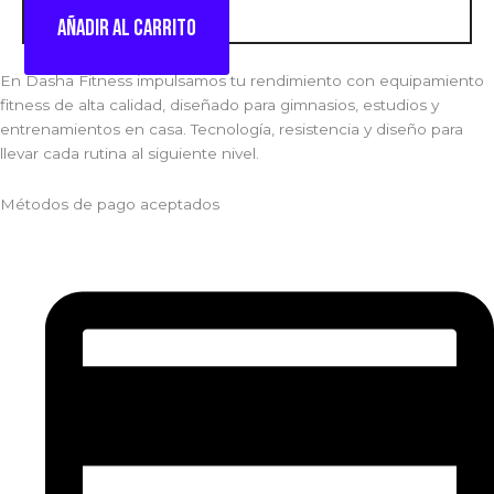
Añadir al carrito
En Dasha Fitness impulsamos tu rendimiento con equipamiento
fitness de alta calidad, diseñado para gimnasios, estudios y
entrenamientos en casa. Tecnología, resistencia y diseño para
llevar cada rutina al siguiente nivel.
Métodos de pago aceptados