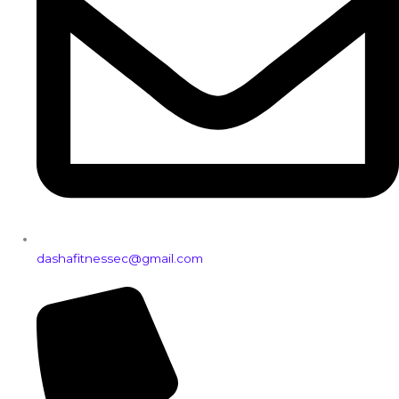
dashafitnessec@gmail.com