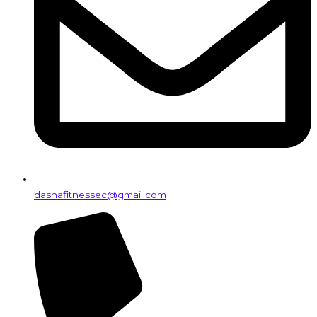
dashafitnessec@gmail.com