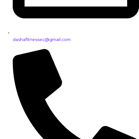
dashafitnessec@gmail.com