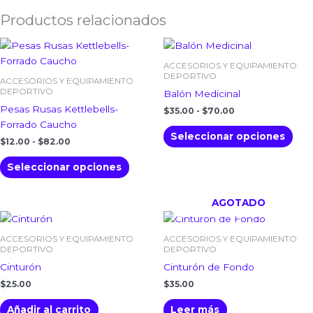
Productos relacionados
Rango
Rango
Este
Est
de
de
producto
pro
precios:
precios:
ACCESORIOS Y EQUIPAMIENTO
tiene
tien
desde
desde
DEPORTIVO
ACCESORIOS Y EQUIPAMIENTO
$12.00
$35.00
múltiples
múlt
DEPORTIVO
Balón Medicinal
hasta
hasta
variantes.
vari
Pesas Rusas Kettlebells-
$82.00
$70.00
$
35.00
-
$
70.00
Las
Las
Forrado Caucho
Seleccionar opciones
opciones
opc
$
12.00
-
$
82.00
se
se
Seleccionar opciones
pueden
pue
elegir
eleg
en
en
AGOTADO
la
la
página
pág
ACCESORIOS Y EQUIPAMIENTO
ACCESORIOS Y EQUIPAMIENTO
de
de
DEPORTIVO
DEPORTIVO
producto
pro
Cinturón
Cinturón de Fondo
$
25.00
$
35.00
Añadir al carrito
Leer más