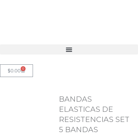
Ir
al
contenido
0
Cart
$
0.00
BANDAS
ELASTICAS DE
RESISTENCIAS SET
5 BANDAS