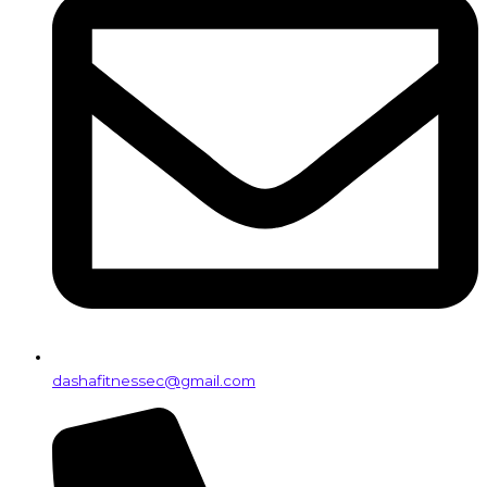
dashafitnessec@gmail.com