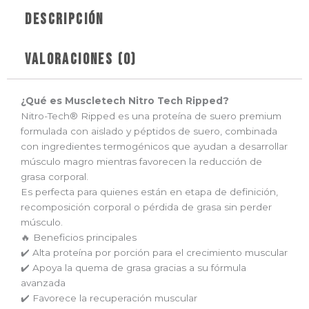
Proteína
Descripción
para
Definición
cantidad
Valoraciones (0)
¿Qué es Muscletech Nitro Tech Ripped?
Nitro-Tech® Ripped es una proteína de suero premium
formulada con aislado y péptidos de suero, combinada
con ingredientes termogénicos que ayudan a desarrollar
músculo magro mientras favorecen la reducción de
grasa corporal.
Es perfecta para quienes están en etapa de definición,
recomposición corporal o pérdida de grasa sin perder
músculo.
🔥 Beneficios principales
✔️ Alta proteína por porción para el crecimiento muscular
✔️ Apoya la quema de grasa gracias a su fórmula
avanzada
✔️ Favorece la recuperación muscular