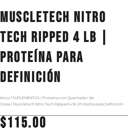
Muscletech Nitro
Tech Ripped 4 lb |
Proteína para
Definición
Inicio
/
SUPLEMENTOS
/
Proteína con Quemador de
Grasa
/ Muscletech Nitro Tech Ripped 4 lb | Proteína para Definición
$
115.00