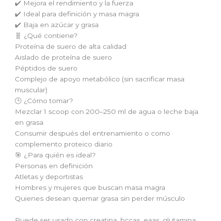
✔️ Mejora el rendimiento y la fuerza
✔️ Ideal para definición y masa magra
✔️ Baja en azúcar y grasa
🧬 ¿Qué contiene?
Proteína de suero de alta calidad
Aislado de proteína de suero
Péptidos de suero
Complejo de apoyo metabólico (sin sacrificar masa
muscular)
🕒 ¿Cómo tomar?
Mezclar 1 scoop con 200–250 ml de agua o leche baja
en grasa
Consumir después del entrenamiento o como
complemento proteico diario
🎯 ¿Para quién es ideal?
Personas en definición
Atletas y deportistas
Hombres y mujeres que buscan masa magra
Quienes desean quemar grasa sin perder músculo
Puede ser usado con creatina, bccas, eaas, glutamina,