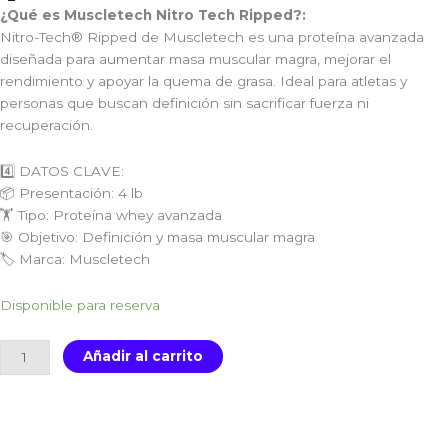
¿Qué es Muscletech Nitro Tech Ripped?:
Nitro-Tech® Ripped de Muscletech es una proteína avanzada
diseñada para aumentar masa muscular magra, mejorar el
rendimiento y apoyar la quema de grasa. Ideal para atletas y
personas que buscan definición sin sacrificar fuerza ni
recuperación.
4️⃣ DATOS CLAVE:
📦 Presentación: 4 lb
🏋️ Tipo: Proteína whey avanzada
🎯 Objetivo: Definición y masa muscular magra
🏷️ Marca: Muscletech
Muscletech
Disponible para reserva
Nitro
Tech
Añadir al carrito
Ripped
4
lb
|