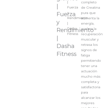
y
|
completo
|
Ren
Fuerza
de Creatina
Fuerza
|
y
pura que
Das
Rendimiento
aumenta la
y
Fitn
|
energía,
Rendimiento
cant
Dasha
acelera la
Fitness
recuperación
|
muscular y
Dasha
retrasa los
signos de
Fitness
fatiga
permitiendo
tener una
actuación
mucho más
completa y
satisfactoria
para
alcanzar los
mejores