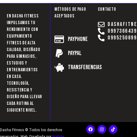
Métodos de pago
Contacto
En Dasha Fitness
aceptados
impulsamos tu
dashafitn
rendimiento con
0997366439
equipamiento
0995250899
Payphone
fitness de alta
calidad, diseñado
Paypal
para gimnasios,
estudios y
Transferencias
entrenamientos
en casa.
Tecnología,
resistencia y
diseño para llevar
cada rutina al
siguiente nivel.
F
I
T
Dasha Fitness © Todos los derechos
a
n
i
c
s
k
reservados. Web Diseñada por
Webbie